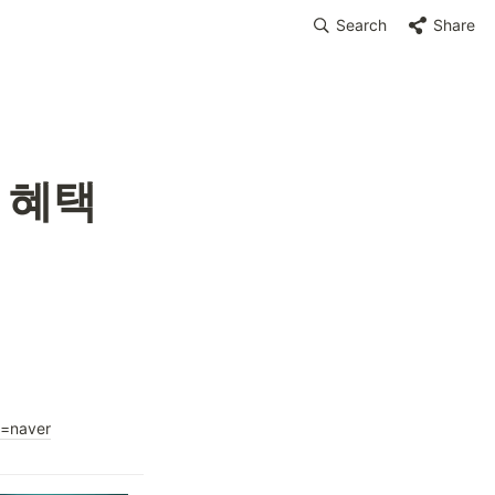
Search
Share
 혜택 
l=naver