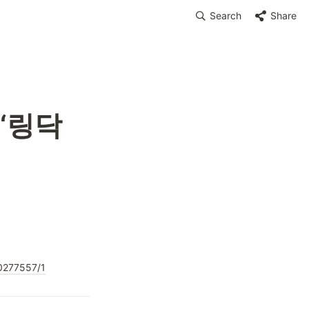
Search
Share
‘링닥
30277557/1